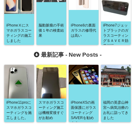
iPhoneⅩにス
脳動脈瘤の手術
iPhone8の裏面
iPhone7ジェッ
マホガラスコー
後１年の検査結
ガラスの修理代
トブラックのガ
ティングの施工
果
は高い
ラスコーティン
しました
グＳＡＶＥＲ効
果検証
最新記事 -
New Posts
-
iPhone11proに
スマホガラスコ
iPhoneXSの画
福岡の英彦山神
スマホガラスコ
ーティング施工
面保護にガラス
宮へ病気治療の
ーティングを施
は機種変後すぐ
コーティング
お礼に詣ってき
工しました。
がお勧め
SAVERを勧め
ました
ます