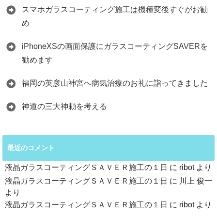
スマホガラスコーティング施工は機種変後すぐがお勧
め
iPhoneXSの画面保護にガラスコーティングSAVERを
勧めます
福岡の英彦山神宮へ病気治療のお礼に詣ってきました
神道の三大神勅を考える
最近のコメント
液晶ガラスコーティングＳＡＶＥＲ施工の１日
に
ribot
より
液晶ガラスコーティングＳＡＶＥＲ施工の１日
に
川上 俊一
より
液晶ガラスコーティングＳＡＶＥＲ施工の１日
に
ribot
より