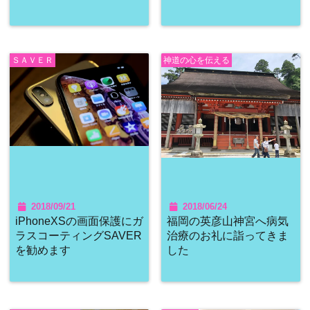
ＳＡＶＥＲ
神道の心を伝える
2018/09/21
2018/06/24
iPhoneXSの画面保護にガ
福岡の英彦山神宮へ病気
ラスコーティングSAVER
治療のお礼に詣ってきま
を勧めます
した