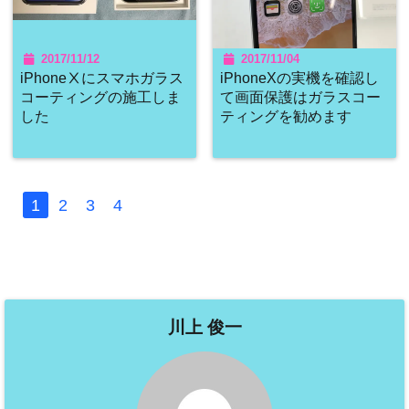
2017/11/12
2017/11/04
iPhoneⅩにスマホガラス
iPhoneXの実機を確認し
コーティングの施工しま
て画面保護はガラスコー
した
ティングを勧めます
1
2
3
4
川上 俊一