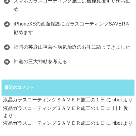
スマホガラスコーティング施工は機種変後すぐがお勧
め
iPhoneXSの画面保護にガラスコーティングSAVERを
勧めます
福岡の英彦山神宮へ病気治療のお礼に詣ってきました
神道の三大神勅を考える
最近のコメント
液晶ガラスコーティングＳＡＶＥＲ施工の１日
に
ribot
より
液晶ガラスコーティングＳＡＶＥＲ施工の１日
に
川上 俊一
より
液晶ガラスコーティングＳＡＶＥＲ施工の１日
に
ribot
より