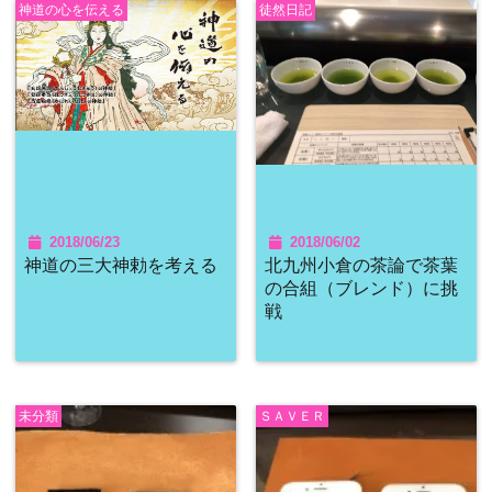
神道の心を伝える
徒然日記
2018/06/23
2018/06/02
神道の三大神勅を考える
北九州小倉の茶論で茶葉
の合組（ブレンド）に挑
戦
未分類
ＳＡＶＥＲ