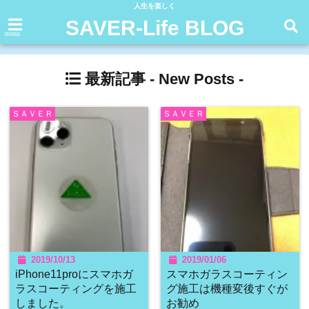
人生を楽しく
SAVER-Life BLOG
menu
最新記事 -
New Posts
-
ＳＡＶＥＲ
ＳＡＶＥＲ
2019/10/13
2019/01/06
iPhone11proにスマホガ
スマホガラスコーティン
ラスコーティングを施工
グ施工は機種変後すぐが
しました。
お勧め