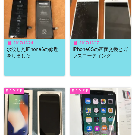
2017/12/24
2017/12/17
水没したiPhone6の修理
iPhone6Sの画面交換とガ
をしました
ラスコーティング
ＳＡＶＥＲ
ＳＡＶＥＲ