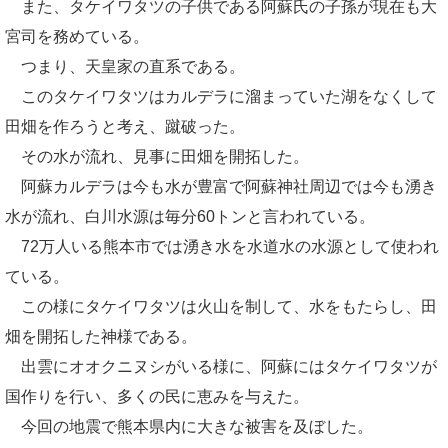
また、タケイワタツの子供である阿蘇氏の子孫が現在も大
宮司を務めている。
つまり、天皇家の直系である。
このタケイワタツはカルデラに溜まっていた湖をなくして
田畑を作ろうと考え、蹴破った。
その水が流れ、見事に田畑を開拓した。
阿蘇カルデラは今も水が豊富で阿蘇神社周辺では今も湧き
水が流れ、白川水源は毎分60トンと言われている。
72万人いる熊本市では湧き水を水道水の水源として使われ
ている。
この様にタケイワタツは火山を制して、水をもたらし、田
畑を開拓した神様である。
出雲にオオクニヌシがいる様に、阿蘇にはタケイワタツが
国作りを行い、多くの民に恵みを与えた。
今回の地震で熊本県内に大きな被害を及ぼした。