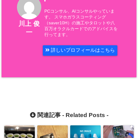
PCコンサル、AIコンサルやっていま
す。 スマホガラスコーティング
川上 俊
（saver10H）の施工やタロットや八
百万オラクルカードでのアドバイスを
一
行ってます。
詳しいプロフィールはこちら
関連記事 -
Related Posts
-