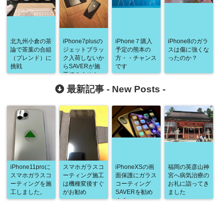
北九州小倉の茶
iPhone7plusの
iPhone７購入
iPhone8のガラ
論で茶葉の合組
ジェットブラッ
予定の熊本の
スは傷に強くな
（ブレンド）に
ク入荷しないか
方・・チャンス
ったのか？
挑戦
らSAVERが施
です
工できません
最新記事 -
New Posts
-
iPhone11proに
スマホガラスコ
iPhoneXSの画
福岡の英彦山神
スマホガラスコ
ーティング施工
面保護にガラス
宮へ病気治療の
ーティングを施
は機種変後すぐ
コーティング
お礼に詣ってき
工しました。
がお勧め
SAVERを勧め
ました
ます