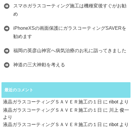
スマホガラスコーティング施工は機種変後すぐがお勧
め
iPhoneXSの画面保護にガラスコーティングSAVERを
勧めます
福岡の英彦山神宮へ病気治療のお礼に詣ってきました
神道の三大神勅を考える
最近のコメント
液晶ガラスコーティングＳＡＶＥＲ施工の１日
に
ribot
より
液晶ガラスコーティングＳＡＶＥＲ施工の１日
に
川上 俊一
より
液晶ガラスコーティングＳＡＶＥＲ施工の１日
に
ribot
より