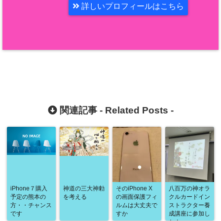
詳しいプロフィールはこちら
関連記事 -
Related Posts
-
iPhone７購入
神道の三大神勅
そのiPhone X
八百万の神オラ
予定の熊本の
を考える
の画面保護フィ
クルカードイン
方・・チャンス
ルムは大丈夫で
ストラクター養
です
すか
成講座に参加し