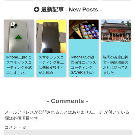
たよ
最新記事 -
New Posts
-
iPhone11proに
スマホガラスコ
iPhoneXSの画
福岡の英彦山神
スマホガラスコ
ーティング施工
面保護にガラス
宮へ病気治療の
ーティングを施
は機種変後すぐ
コーティング
お礼に詣ってき
工しました。
がお勧め
SAVERを勧め
ました
ます
-
Comments
-
メールアドレスが公開されることはありません。
※
が付いている
欄は必須項目です
コメント
※