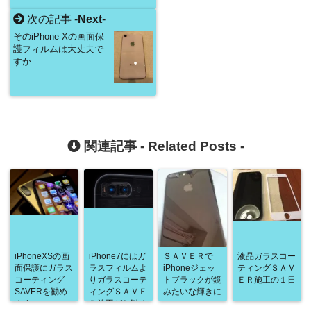
次の記事 -
Next
-
そのiPhone Xの画面保
護フィルムは大丈夫で
すか
関連記事 -
Related Posts
-
iPhoneXSの画
iPhone7にはガ
ＳＡＶＥＲで
液晶ガラスコー
面保護にガラス
ラスフィルムよ
iPhoneジェッ
ティングＳＡＶ
コーティング
りガラスコーテ
トブラックが鏡
ＥＲ施工の１日
SAVERを勧め
ィングＳＡＶＥ
みたいな輝きに
ます
Ｒ施工がお勧め