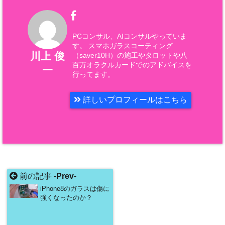
PCコンサル、AIコンサルやっていま
す。 スマホガラスコーティング
川上 俊
（saver10H）の施工やタロットや八
百万オラクルカードでのアドバイスを
一
行ってます。
詳しいプロフィールはこちら
前の記事 -
Prev
-
iPhone8のガラスは傷に
強くなったのか？