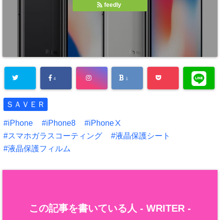
feedly
4
1
ＳＡＶＥＲ
iPhone
iPhone8
iPhoneⅩ
スマホガラスコーティング
液晶保護シート
液晶保護フィルム
この記事を書いている人 -
WRITER
-