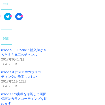
共有:
ク
F
リ
a
ッ
c
ク
e
し
b
て
o
T
o
w
k
i
で
関連
t
共
t
有
e
す
r
る
iPhone8、iPhoneⅩ購入時がＳ
で
に
ＡＶＥＲ施工のチャンス！
共
は
有
ク
2017年9月17日
(
リ
新
ッ
ＳＡＶＥＲ
し
ク
い
し
iPhoneⅩにスマホガラスコー
ウ
て
ィ
く
ティングの施工しました
ン
だ
ド
さ
2017年11月12日
ウ
い
ＳＡＶＥＲ
で
(
開
新
き
し
iPhoneXの実機を確認して画面
ま
い
す
ウ
保護はガラスコーティングを勧
)
ィ
ン
めます