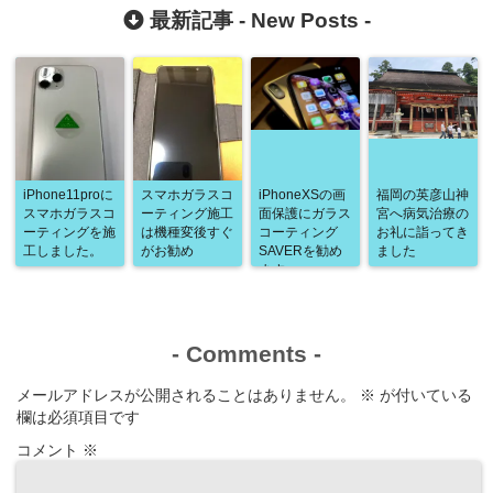
最新記事 -
New Posts
-
iPhone11proに
スマホガラスコ
iPhoneXSの画
福岡の英彦山神
スマホガラスコ
ーティング施工
面保護にガラス
宮へ病気治療の
ーティングを施
は機種変後すぐ
コーティング
お礼に詣ってき
工しました。
がお勧め
SAVERを勧め
ました
ます
-
Comments
-
メールアドレスが公開されることはありません。
※
が付いている
欄は必須項目です
コメント
※