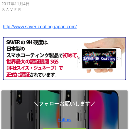
ド
2017年11月4日
ウ
で
ＳＡＶＥＲ
開
き
ま
す
)
http://www.saver-coating-japan.com/
＼フォローお願いします／
Follow