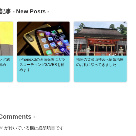
記事 -
New Posts
-
ング施
iPhoneXSの画面保護にガラ
福岡の英彦山神宮へ病気治療
勧め
スコーティングSAVERを勧
のお礼に詣ってきました
めます
Comments
-
※
が付いている欄は必須項目です