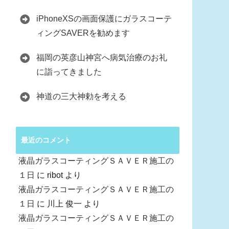
iPhoneXSの画面保護にガラスコーテ
ィングSAVERを勧めます
福岡の英彦山神宮へ病気治療のお礼
に詣ってきました
神道の三大神勅を考える
最近のコメント
液晶ガラスコーティングＳＡＶＥＲ施工の
１日
に
ribot
より
液晶ガラスコーティングＳＡＶＥＲ施工の
１日
に
川上 俊一
より
液晶ガラスコーティングＳＡＶＥＲ施工の