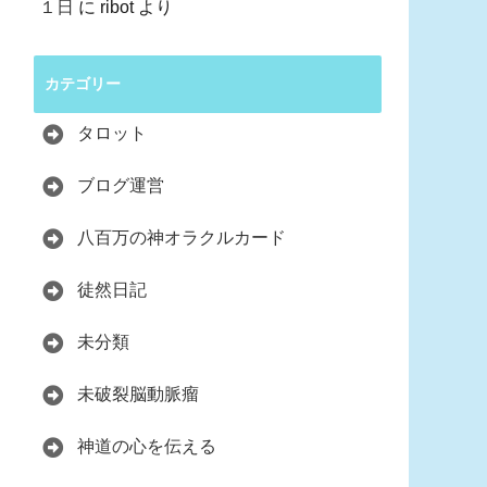
１日
に
ribot
より
カテゴリー
タロット
ブログ運営
八百万の神オラクルカード
徒然日記
未分類
未破裂脳動脈瘤
神道の心を伝える