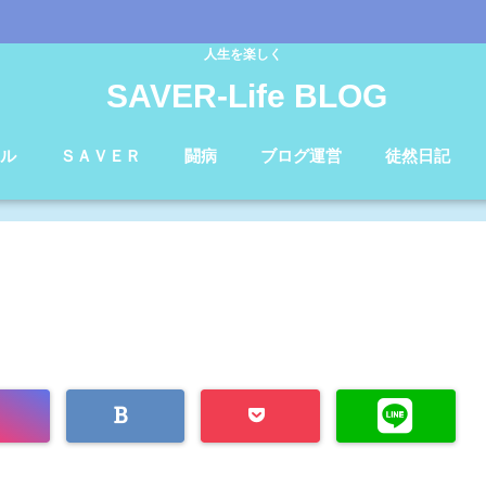
人生を楽しく
SAVER-Life BLOG
ル
ＳＡＶＥＲ
闘病
ブログ運営
徒然日記