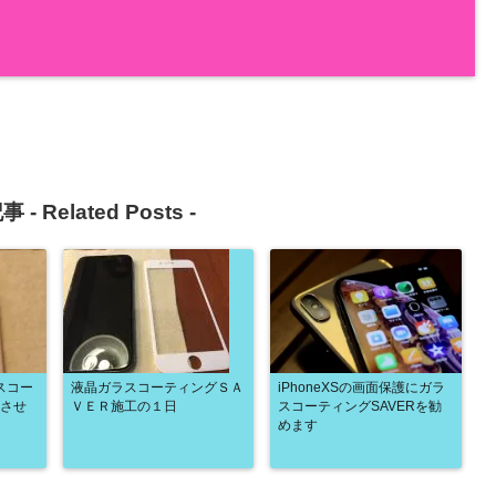
事 -
Related Posts
-
ラスコー
液晶ガラスコーティングＳＡ
iPhoneXSの画面保護にガラ
工させ
ＶＥＲ施工の１日
スコーティングSAVERを勧
めます