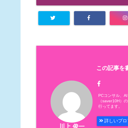
この記事を書
PCコンサル、
（saver10
行ってます。
詳しいプロ
川上 俊一