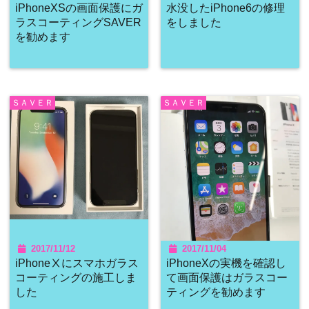
iPhoneXSの画面保護にガ
水没したiPhone6の修理
ラスコーティングSAVER
をしました
を勧めます
ＳＡＶＥＲ
ＳＡＶＥＲ
2017/11/12
2017/11/04
iPhoneⅩにスマホガラス
iPhoneXの実機を確認し
コーティングの施工しま
て画面保護はガラスコー
した
ティングを勧めます