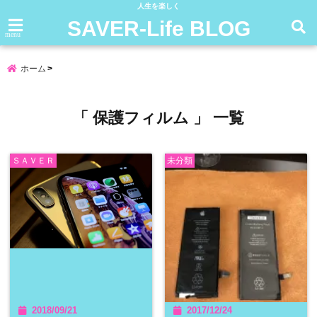
人生を楽しく
SAVER-Life BLOG
menu
ホーム
「 保護フィルム 」 一覧
ＳＡＶＥＲ
未分類
2018/09/21
2017/12/24