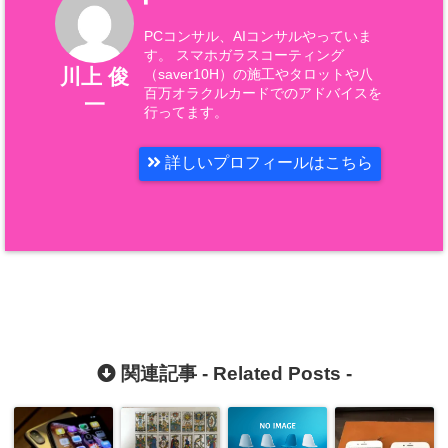
PCコンサル、AIコンサルやっていま
す。 スマホガラスコーティング
川上 俊
（saver10H）の施工やタロットや八
百万オラクルカードでのアドバイスを
一
行ってます。
詳しいプロフィールはこちら
関連記事 -
Related Posts
-