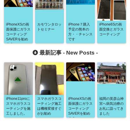
iPhoneXSの画
カモワンタロッ
iPhone７購入
iPhone6Sの画
面保護にガラス
トセミナー
予定の熊本の
面交換とガラス
コーティング
方・・チャンス
コーティング
SAVERを勧め
です
ます
最新記事 -
New Posts
-
iPhone11proに
スマホガラスコ
iPhoneXSの画
福岡の英彦山神
スマホガラスコ
ーティング施工
面保護にガラス
宮へ病気治療の
ーティングを施
は機種変後すぐ
コーティング
お礼に詣ってき
工しました。
がお勧め
SAVERを勧め
ました
ます