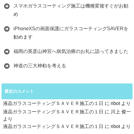
スマホガラスコーティング施工は機種変後すぐがお勧
め
iPhoneXSの画面保護にガラスコーティングSAVERを
勧めます
福岡の英彦山神宮へ病気治療のお礼に詣ってきました
神道の三大神勅を考える
最近のコメント
液晶ガラスコーティングＳＡＶＥＲ施工の１日
に
ribot
より
液晶ガラスコーティングＳＡＶＥＲ施工の１日
に
川上 俊一
より
液晶ガラスコーティングＳＡＶＥＲ施工の１日
に
ribot
より