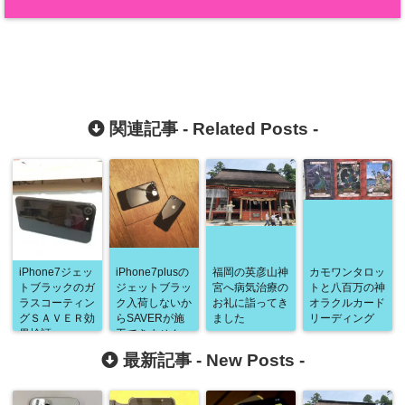
関連記事 -
Related Posts
-
iPhone7ジェッ
iPhone7plusの
福岡の英彦山神
カモワンタロッ
トブラックのガ
ジェットブラッ
宮へ病気治療の
トと八百万の神
ラスコーティン
ク入荷しないか
お礼に詣ってき
オラクルカード
グＳＡＶＥＲ効
らSAVERが施
ました
リーディング
果検証
工できません
最新記事 -
New Posts
-