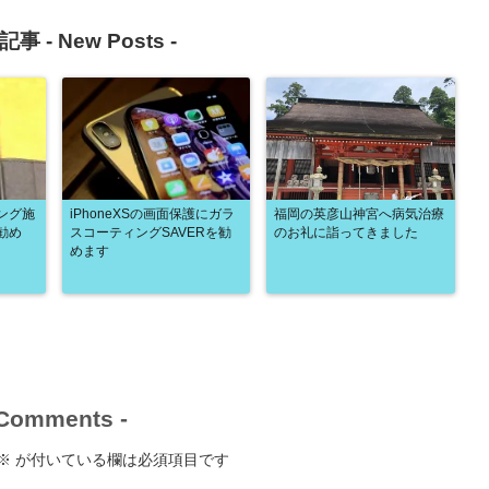
記事 -
New Posts
-
ング施
iPhoneXSの画面保護にガラ
福岡の英彦山神宮へ病気治療
勧め
スコーティングSAVERを勧
のお礼に詣ってきました
めます
Comments
-
※
が付いている欄は必須項目です