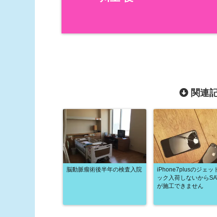
関連記
脳動脈瘤術後半年の検査入院
iPhone7plusのジェ
ック入荷しないからSA
が施工できません