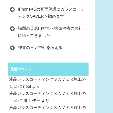
iPhoneXSの画面保護にガラスコーテ
ィングSAVERを勧めます
福岡の英彦山神宮へ病気治療のお礼
に詣ってきました
神道の三大神勅を考える
最近のコメント
液晶ガラスコーティングＳＡＶＥＲ施工の
１日
に
ribot
より
液晶ガラスコーティングＳＡＶＥＲ施工の
１日
に
川上 俊一
より
液晶ガラスコーティングＳＡＶＥＲ施工の