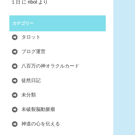
１日
に
ribot
より
カテゴリー
タロット
ブログ運営
八百万の神オラクルカード
徒然日記
未分類
未破裂脳動脈瘤
神道の心を伝える