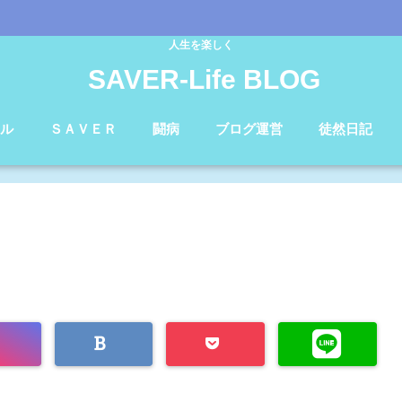
人生を楽しく
SAVER-Life BLOG
ル
ＳＡＶＥＲ
闘病
ブログ運営
徒然日記