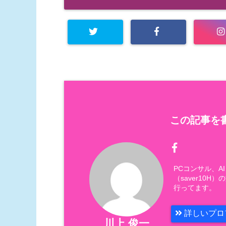
この記事を書
PCコンサル、
（saver10
行ってます。
詳しいプロ
川上 俊一