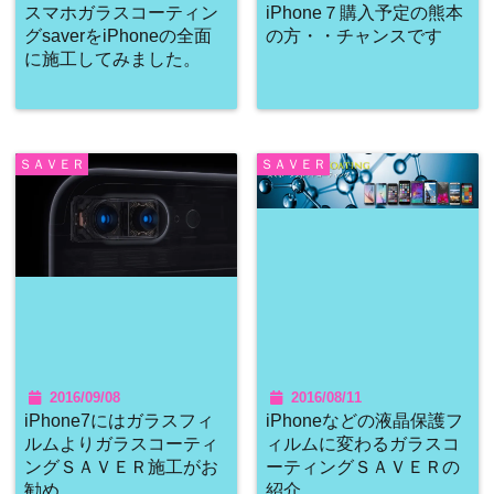
スマホガラスコーティン
iPhone７購入予定の熊本
グsaverをiPhoneの全面
の方・・チャンスです
に施工してみました。
ＳＡＶＥＲ
ＳＡＶＥＲ
2016/09/08
2016/08/11
iPhone7にはガラスフィ
iPhoneなどの液晶保護フ
ルムよりガラスコーティ
ィルムに変わるガラスコ
ングＳＡＶＥＲ施工がお
ーティングＳＡＶＥＲの
勧め
紹介