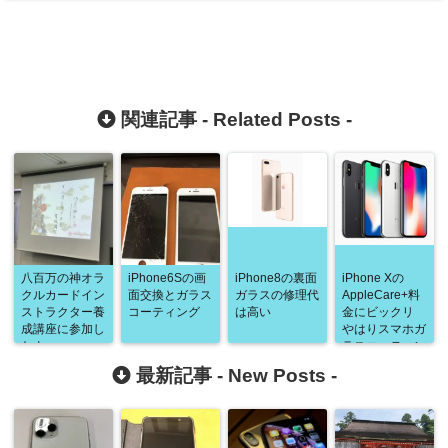
関連記事 -
Related Posts
-
八百万の神オラ
iPhone6Sの画
iPhone8の裏面
iPhone Xの
クルカードイン
面交換とガラス
ガラスの修理代
AppleCare+料
ストラクター養
コーティング
は高い
金にビックリ
成講座に参加し
やはりスマホガ
たよ
ラスコーティン
グSAVERは必
最新記事 -
New Posts
-
須か？