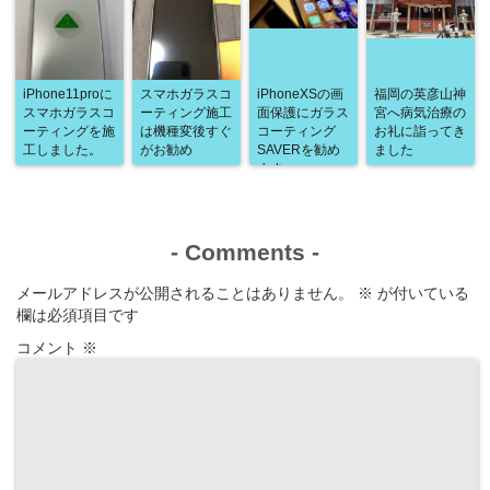
iPhone11proに
スマホガラスコ
iPhoneXSの画
福岡の英彦山神
スマホガラスコ
ーティング施工
面保護にガラス
宮へ病気治療の
ーティングを施
は機種変後すぐ
コーティング
お礼に詣ってき
工しました。
がお勧め
SAVERを勧め
ました
ます
-
Comments
-
メールアドレスが公開されることはありません。
※
が付いている
欄は必須項目です
コメント
※