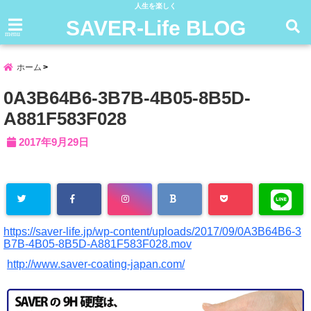
人生を楽しく
SAVER-Life BLOG
menu
ホーム
0A3B64B6-3B7B-4B05-8B5D-
A881F583F028
2017年9月29日
https://saver-life.jp/wp-content/uploads/2017/09/0A3B64B6-3
B7B-4B05-8B5D-A881F583F028.mov
http://www.saver-coating-japan.com/